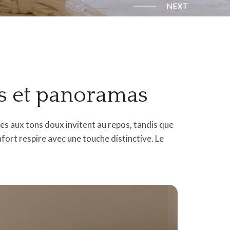
rs et panoramas
es aux tons doux invitent au repos, tandis que
onfort respire avec une touche distinctive. Le