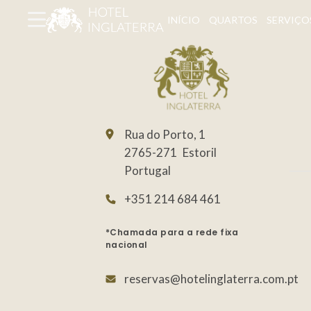
INÍCIO
QUARTOS
SERVIÇO
Rua do Porto, 1
2765-271
Estoril
Portugal
+351 214 684 461
*Chamada para a rede fixa
nacional
reservas@hotelinglaterra.com.pt