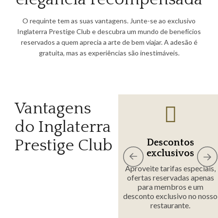
O requinte tem as suas vantagens. Junte-se ao exclusivo
Inglaterra Prestige Club e descubra um mundo de benefícios
reservados a quem aprecia a arte de bem viajar. A adesão é
gratuita, mas as experiências são inestimáveis.
Vantagens
do Inglaterra
s,
Prestige Club
Descontos
tos
Partida sem pre
exclusivos
à
Desfrute da flexibilida
Aproveite tarifas especiais,
um late check-out, sujei
ofertas reservadas apenas
cada
disponibilidade, e apro
para membros e um
ial,
cada momento sem pre
desconto exclusivo no nosso
viço
restaurante.
.