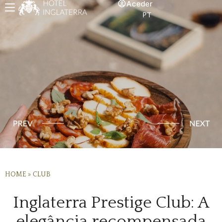
Aceder
PT
HOME
»
CLUB
Inglaterra Prestige Club: A
elegância recompensada