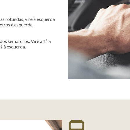
ras rotundas, vire à esquerda
metros à esquerda.
 dos semáforos. Vire a 1ª à
tá à esquerda.