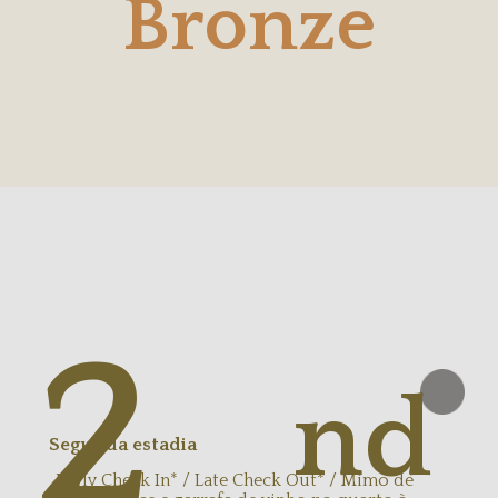
Bronze
2
nd
Segunda estadia
Early Check In* / Late Check Out* / Mimo de