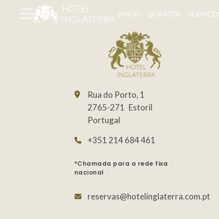
INÍCIO
QUARTOS
SERVIÇO
Rua do Porto, 1
2765-271
Estoril
Portugal
+351 214 684 461
*Chamada para a rede fixa
nacional
reservas@hotelinglaterra.com.pt