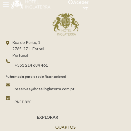
Aceder
PT
Rua do Porto, 1
2765-271
Estoril
Portugal
+351 214 684 461
*Chamada para a rede fixa nacional
reservas@hotelinglaterra.com.pt
RNET 820
EXPLORAR
QUARTOS