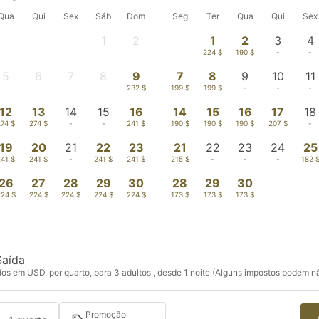
Qua
Qui
Sex
Sáb
Dom
Seg
Ter
Qua
Qui
Sex
1
2
1
2
3
4
-
-
224 $
190 $
-
-
5
6
7
8
9
7
8
9
10
11
-
-
-
-
232 $
199 $
199 $
-
-
-
12
13
14
15
16
14
15
16
17
18
274 $
274 $
-
-
241 $
190 $
190 $
190 $
207 $
-
19
20
21
22
23
21
22
23
24
25
241 $
241 $
-
241 $
241 $
215 $
-
-
-
182 
26
27
28
29
30
28
29
30
224 $
224 $
224 $
224 $
224 $
173 $
173 $
173 $
Saída
s em USD, por quarto, para 3 adultos , desde 1 noite (Alguns impostos podem nã
Promoção