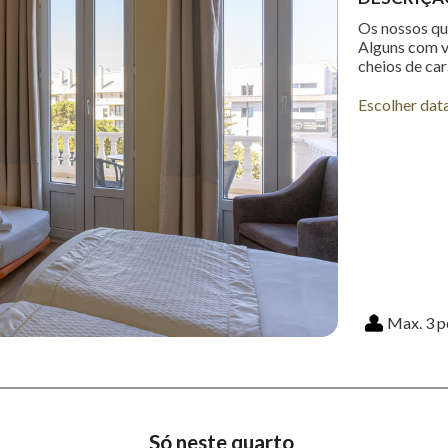
Os nossos qu
Alguns com v
cheios de car
Escolher dat
Max. 3 p
Só neste quarto