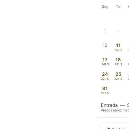
Seg
Ter
3
4
-
-
10
11
-
249 $
17
18
241 $
241 $
24
25
224 $
224 $
31
224 $
Entrada
—
Preços aproximado