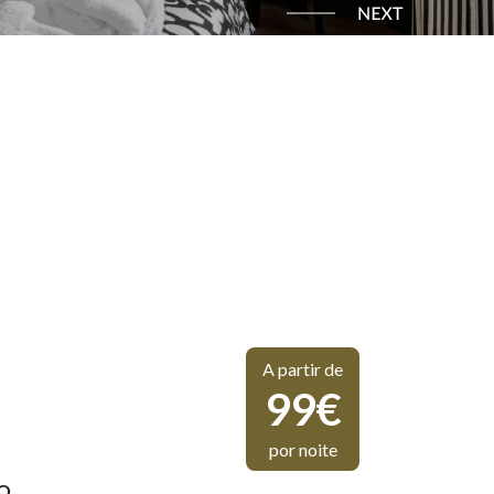
A partir de
99€
por noite
O