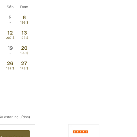
Sáb
Dom
5
6
-
199 $
12
13
207 $
173 $
19
20
-
199 $
26
27
$
182 $
173 $
o estar incluídos)