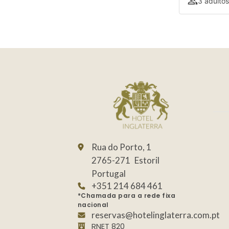
3 adultos
Rua do Porto, 1
2765-271
Estoril
Portugal
+351 214 684 461
*Chamada para a rede fixa
nacional
reservas@hotelinglaterra.com.pt
RNET 820